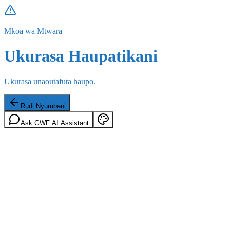
Mkoa wa Mtwara
Ukurasa Haupatikani
Ukurasa unaoutafuta haupo.
Rudi Nyumbani
Ask GWF AI Assistant